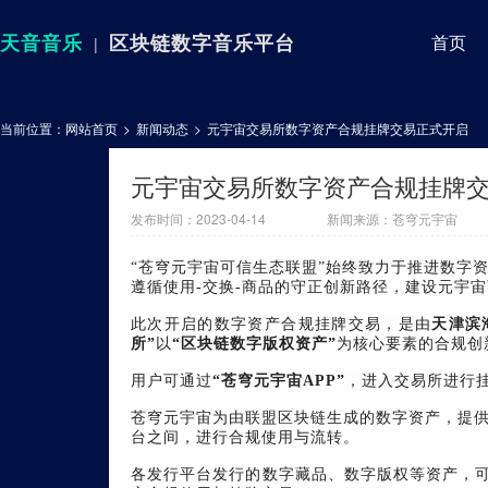
天音音乐
区块链数字音乐平台
首页
|
当前位置：
网站首页
>
新闻动态
>
元宇宙交易所数字资产合规挂牌交易正式开启
元宇宙交易所数字资产合规挂牌
发布时间：2023-04-14
新闻来源：
苍穹元宇宙
“苍穹元宇宙可信生态联盟”始终致力于推进数字
遵循使用-交换-商品的守正创新路径，建设元宇
此次开启的数字资产合规挂牌交易，是由
天津滨
所”
以
“区块链数字版权资产”
为核心要素的合规创
用户可通过
“苍穹元宇宙APP”
，进入交易所进行
苍穹元宇宙为由联盟区块链生成的数字资产，提
台之间，进行合规使用与流转。
各发行平台发行的数字藏品、数字版权等资产，可